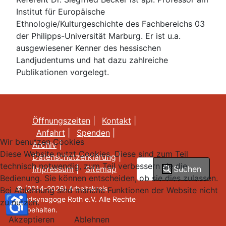
Institut für Europäische
Ethnologie/Kulturgeschichte des Fachbereichs 03
der Philipps-Universität Marburg. Er ist u.a.
ausgewiesener Kenner des hessischen
Landjudentums und hat dazu zahlreiche
Publikationen vorgelegt.
Öffnungszeiten
|
Kontakt
|
Anfahrt
|
Spenden
|
Wir benutzen Cookies
Archiv
|
Diese Website nutzt Cookies. Diese sind zum Teil
Datenschutzerklärung
|
Suchen
technisch notwendig, zum Teil verbessern sie die
Suchen
Impressum
|
Sitemap
Bedienung. Sie können entscheiden, ob sie dies zulassen.
© (2014-2026) Arbeitskreis
Bei Ablehnung sind manche Funktionen der Website nicht
♿
Landsynagoge Roth e.V. Alle Rechte
zu nutzen.
vorbehalten.
Akzeptieren
Ablehnen